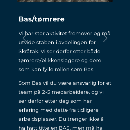
BAS flate tak og BAS
tømrer
Previous
Next
Vi er på jakt etter deg som kan fylle
rollen som enten BAS flate tak eller
BAS tømrer.
I rollen som BAS vil du være
ansvarlig for et team på 4-5
medarbeidere, og vi ser derfor etter
deg som har erfaring med dette fra
tidligere arbeidsplasser. Du trenger
ikke å ha hatt tittelen BAS, men må
ha erfaring med å lede et team på