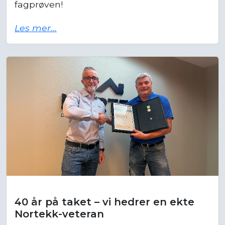
Les mer...
40 år på taket – vi hedrer en ekte
Nortekk-veteran
I år markerer Nortekk AS en helt spesiell